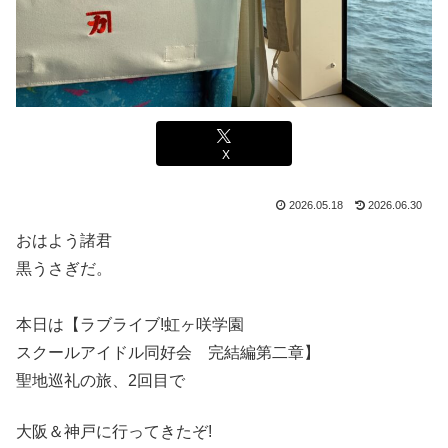
X
2026.05.18
2026.06.30
おはよう諸君
黒うさぎだ。
本日は【ラブライブ!虹ヶ咲学園
スクールアイドル同好会 完結編第二章】
聖地巡礼の旅、2回目で
大阪＆神戸に行ってきたぞ!