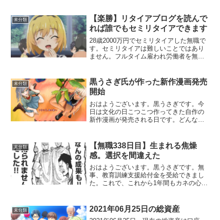
で引っ越すと宣言していて3000万は既に
超えているので、有言実行で、給付金が
終わり次第引っ越すことを決めました。
【楽勝】リタイアブログを読んで
未分類
ゆく河の流れは絶...
れば誰でもセミリタイアできます
28歳2000万円でセミリタイアした無職で
す。セミリタイアは難しいことではあり
ません。フルタイム雇われ労働者を無視
してリタイアブログを読んでいれば誰で
もセミリタイアできます。
黒うさぎ氏が作った新作漫画発売
未分類
開始
おはようございます。黒うさぎです。今
日は文化の日こつこつ作ってきた自作の
新作漫画が発売される日です。どんな内
容なのか、解説していきます。私の漫画
を読んで文化を感じろ！！！🎨1作品目か
ら進化した点1作品目はモノクロでしたが
【無職338日目】生まれる焦燥
未分類
今作はフルカラーにな...
感。選択を間違えた
おはようございます。黒うさぎです。無
事、教育訓練支援給付金を受給できまし
た。これで、これから1年間もカネの心配
をすることなく無職ができます。じゃあ
何に焦燥感を感じてるんだよという話で
すがそれは「もうすぐ無職1周年なのに創
2021年06月25日の総資産
未分類
作活動で大した成果を...