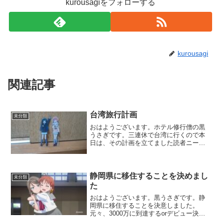
kurousagiをフォローする
kurousagi
関連記事
台湾旅行計画
未分類
おはようございます。ホテル修行僧の黒
うさぎです。三連休で台湾に行くので本
日は、その計画を立てました読者ニーズ
を一切考えないブログ✈家→台湾桃園国
際空港前日12時頃 オンラインチェック
イン9時30分頃 電車乗る11時頃 成田空
港到着11時40...
静岡県に移住することを決めまし
未分類
た
おはようございます。黒うさぎです。静
岡県に移住することを決意しました。
元々、3000万に到達するorデビュー決定