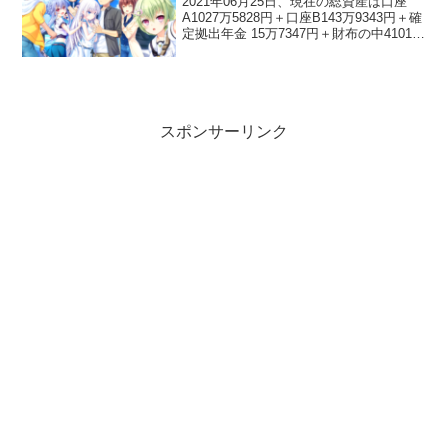
2021年06月25日、現在の総資産は口座
A1027万5828円＋口座B143万9343円＋確
定拠出年金 15万7347円＋財布の中4101円
＝1187万6619円1187万6619円でした！先
月の1157万3722円から30万2897円増...
スポンサーリンク