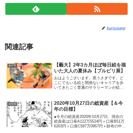
kurousagi
関連記事
【藝大】2年3カ月ほぼ毎日絵を描
未分類
いた大人の夏休み【ブルピリ展】
おはようございます。黒うさぎです。ど
こにでもいる絵と関係ないキャリアを歩
いてきたごく普通のサラリーマンが絵を
描き続けて2年3カ月が経過しました。今
月は良い絵が描けた気がする！展覧会に
も行ってきたよ！😘今月の絵について百
2020年10月27日の総資産【＆今
未分類
合同人誌2作品目のタイ...
年の目標】
●今月の総資産2020年10月27日、現在の
総資産は口座A122万5524円＋口座B51万
6263円＋口座C587万0957円＋財布の中5
万6089円＝766万8833円766万8833円でし