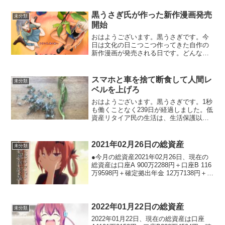
た！ここが私のスタートライン強くてニ
ューゲームだ...
黒うさぎ氏が作った新作漫画発売
未分類
開始
おはようございます。黒うさぎです。今
日は文化の日こつこつ作ってきた自作の
新作漫画が発売される日です。どんな内
容なのか、解説していきます。私の漫画
を読んで文化を感じろ！！！🎨1作品目か
ら進化した点1作品目はモノクロでしたが
スマホと車を捨て断食して人間レ
未分類
今作はフルカラーにな...
ベルを上げろ
おはようございます。黒うさぎです。1秒
も働くことなく239日が経過しました。低
資産リタイア民の生活は、生活保護以下
だと揶揄されますがでは生活保護よりも
リッチな生活をするとどうなるのでしょ
うか？老化が進み、目は悪くなり、病気
2021年02月26日の総資産
未分類
になって早死にしま...
●今月の総資産2021年02月26日、現在の
総資産は口座A 900万2288円＋口座B 116
万9598円＋確定拠出年金 12万7138円＋財
布の中5711円＝1029万9024円1029万
9024円でした！先月の1021万8845円から
8...
2022年01月22日の総資産
未分類
2022年01月22日、現在の総資産は口座