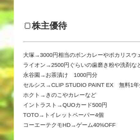
🍞
株主優待
大塚→3000円相当のボンカレーやポカリスウ
ライオン→2500円ぐらいの歯磨き粉や洗剤な
永谷園→お茶漬け 1000円分
セルシス→CLIP STUDIO PAINT EX 無料1
ホクト→きのこやカレーなど
イントラスト→QUOカード500円
TOTO→トイレットペーパー4個
コーエーテクモHD→ゲーム40%OFF