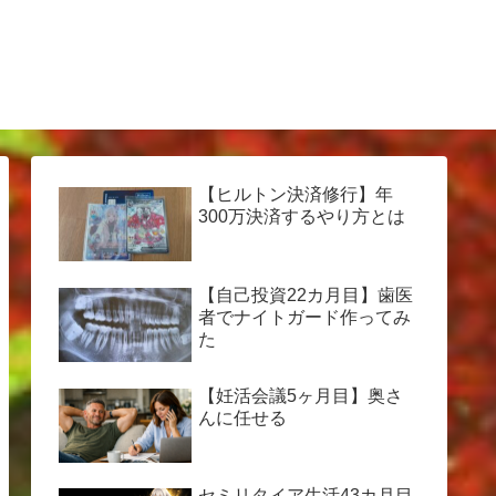
【ヒルトン決済修行】年
300万決済するやり方とは
【自己投資22カ月目】歯医
者でナイトガード作ってみ
た
【妊活会議5ヶ月目】奥さ
んに任せる
セミリタイア生活43カ月目