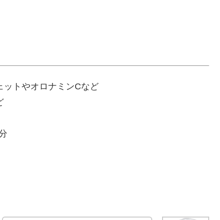
ェットやオロナミンCなど
ど
年分