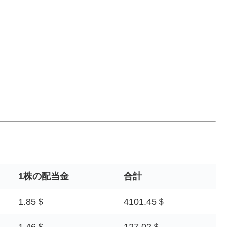
1株の配当金
合計
1.85＄
4101.45＄
1.46＄
127.02＄