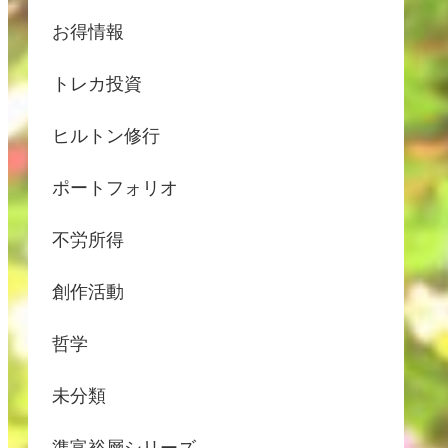
お得情報
トレカ投資
ヒルトン修行
ポートフォリオ
不労所得
創作活動
哲学
未分類
準富裕層シリーズ