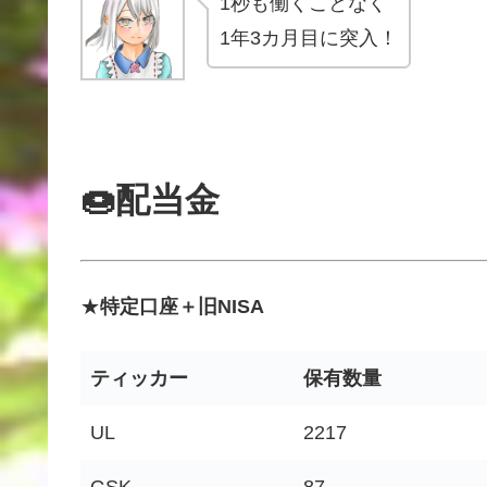
1秒も働くことなく
1年3カ月目に突入！
🍩配当金
★
特定口座＋旧NISA
ティッカー
保有数量
UL
2217
GSK
87