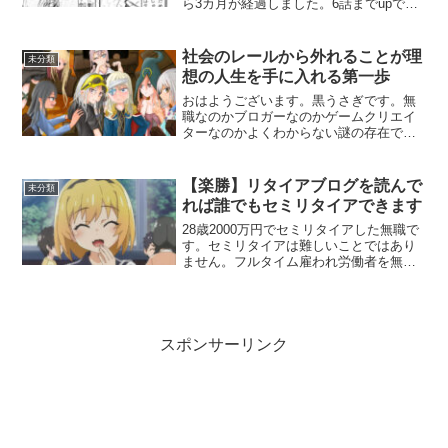
ら3カ月が経過しました。6話までupでき
ました😍結果 先月より上がったまだ集
計中ではありますが、先月よりpvと順位
が上がりました。2023年5月は621pvで63
社会のレールから外れることが理
未分類
位20...
想の人生を手に入れる第一歩
おはようございます。黒うさぎです。無
職なのかブロガーなのかゲームクリエイ
ターなのかよくわからない謎の存在で
す。エブリデイノマドライフ店はもはや
自宅ということで本日もモーニングを食
べながら読書してブログを書きました。
【楽勝】リタイアブログを読んで
未分類
🏠独立する人は「減っている...
れば誰でもセミリタイアできます
28歳2000万円でセミリタイアした無職で
す。セミリタイアは難しいことではあり
ません。フルタイム雇われ労働者を無視
してリタイアブログを読んでいれば誰で
もセミリタイアできます。
スポンサーリンク