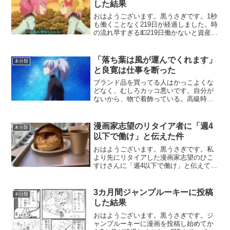
した結果
おはようございます。黒うさぎです。1秒
も働くことなく219日が経過しました。時
の流れ早すぎる💵219日働かないと資産は
こうなる口座A2063万0199円＋口座B439
万9893円＋財布5000円＝2503万5092円
2503万円でした先月の...
「落ち葉は風が運んでくれます」
未分類
と良寛は仕事を断った
ブランド品を買ってる人はかっこよくな
どなく、むしろカッコ悪いです。自分が
ないから、物で着飾っている。高級時計
にヴィトンの鞄、ミシェルクランオムの
服にモンクレールのスニーカーを履いて
る人がいたらどう思うでしょう？ダサ
漫画家志望のリタイア者に「週4
未分類
い、と思います。
以下で働け」と伝えた件
おはようございます。黒うさぎです。私
より先にリタイアした漫画家志望のひこ
すけさんに「週4以下で働け」と伝えてき
ました。自分は働いてないのに・・・😮
ひこすけさんは超優秀だから救う価値あ
り会社員時代はこういうことがよくあり
3カ月間ジャンプルーキーに投稿
未分類
ました↓黒うさぎさん投...
した結果
おはようございます。黒うさぎです。ジ
ャンプルーキーに漫画を投稿し始めてか