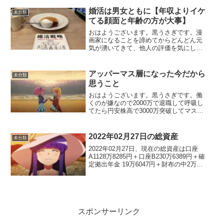
ナーがあり「読者は読むな」という本を
読みました。著者は「うしおととら」の
婚活は男女ともに【年収よりイケ
未分類
作者です😾教え1：同人誌...
てる顔面と年齢の方が大事】
おはようございます。黒うさぎです。漫
画家になることを諦めてからどんどん元
気が湧いてきて、他人の評価を気にして
生きるのは自分に合ってないと再確認し
ました。最近はマイペースにブログを1週
間に1記事、漫画を1日1コマ更新してあと
アッパーマス層になった今だから
未分類
はアニメ見たり、聖...
思うこと
おはようございます。黒うさぎです。働
くのが嫌なので2000万で退職して呼吸し
てたら円安株高で3000万突破してマス層
からアッパーマス層に進化した謎の無職
です。本日はアッパーマス層になった今
だから思うことを徒然なるままに書いて
2022年02月27日の総資産
未分類
いきます。日暮ら...
2022年02月27日、現在の総資産は口座
A1128万8285円＋口座B230万6389円＋確
定拠出年金 19万6047円＋財布の中2万
0519円＝1381万1240円1381万1240円で
した！先月の1363万1135円から18万
0105...
スポンサーリンク