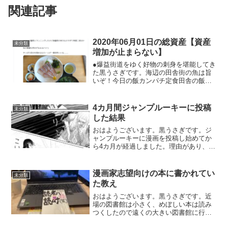
関連記事
2020年06月01日の総資産【資産
未分類
増加が止まらない】
●爆益街道をゆく好物の刺身を堪能してき
た黒うさぎです。海辺の田舎街の魚は旨
いぞ！今日の飯カンパチ定食田舎の飯は
うまい(^q^)今日は後輩君とランニングし
たけど後輩君の体力なさすぎて時間二倍
はかかった。私の貴重な休みがぁぁぁ
4カ月間ジャンプルーキーに投稿
未分類
(^o^;)やっぱ...
した結果
おはようございます。黒うさぎです。ジ
ャンプルーキーに漫画を投稿し始めてか
ら4カ月が経過しました。理由があり、
1~4話を削除しました🤔読者の考察私の漫
画は各話350pvぐらいしかないんですがや
たら考察が来るんですよね。眉間にしわ
漫画家志望向けの本に書かれてい
未分類
寄せて漫画読む...
た教え
おはようございます。黒うさぎです。近
場の図書館は小さく、めぼしい本は読み
つくしたので遠くの大きい図書館に行き
ました。そこには漫画家志望向けのコー