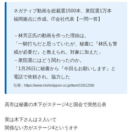
ネガティブ動画を総裁選1500本、衆院選1万本
福岡拠点に作成、IT会社代表【一問一答】
－林芳正氏の動画を作った理由は。
「一騎打ちだと思っていたが、秘書に『林氏も警
戒が必要だ』と教えられ、対象に加えた」
－衆院選にはどう関わったのか。
「1月26日に秘書から『今回もお願いします』と
電話で依頼され、協力した
引用：https://www.nishinippon.co.jp/item/1501258/
高市は秘書の木下がステージ4と国会で突然公表
実は木下さんは２人いて
関係ない方がステージ4というオチ