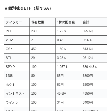
★個別株＆ETF（新NISA）
ティッカー
保有数量
1株の配当金
合計
PFE
230
1.72＄
395.6＄
VTRS
2
0.48
0.96＄
GSK
452
1.80＄
813.6＄
BTI
29
3.28＄
95.12＄
SPYD
199
1.957＄
389.443＄
1488
80
85円
6800円
ホクト
100
62円
6200円
イントラスト
100
49.5円
4950円
ライオン
100
34円
3400円