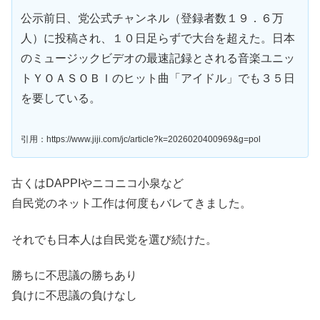
公示前日、党公式チャンネル（登録者数１９．６万
人）に投稿され、１０日足らずで大台を超えた。日本
のミュージックビデオの最速記録とされる音楽ユニッ
トＹＯＡＳＯＢＩのヒット曲「アイドル」でも３５日
を要している。
引用：https://www.jiji.com/jc/article?k=2026020400969&g=pol
古くはDAPPIやニコニコ小泉など
自民党のネット工作は何度もバレてきました。
それでも日本人は自民党を選び続けた。
勝ちに不思議の勝ちあり
負けに不思議の負けなし