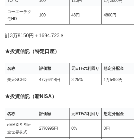
TOTO
100
120円
1万2000円
コーエーテク
100
48円
4800円
モHD
計3万8150円＋1694.723＄
★投資信託（特
定口座）
名称
評価額
元ETFの利回り
想定分配金
楽天SCHD
47万6414円
3.25%
1万5483円
★投資信託（新NISA）
名称
評価額
元ETFの利回り
想定分配金
eMAXIS Slim
2万0995円
0%
0円
全世界株式