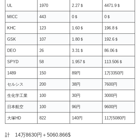
UL
1970
2.27＄
4471.9＄
MICC
443
0＄
0＄
KHC
123
1.60＄
196.8＄
GSK
107
1.80＄
192.6＄
DEO
26
3.31＄
86.06＄
SPYD
58
1.957＄
113.506＄
1489
150
89円
1万3350円
セルシス
200
38円
7600円
生化学工業
100
30円
3000円
日本航空
100
96円
9600円
大塚HD
822
140円
11万5080円
計 14万8630円＋5060.866$