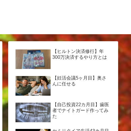
【ヒルトン決済修行】年
300万決済するやり方とは
【妊活会議5ヶ月目】奥さ
んに任せる
【自己投資22カ月目】歯医
者でナイトガード作ってみ
た
セミリタイア生活43カ月目