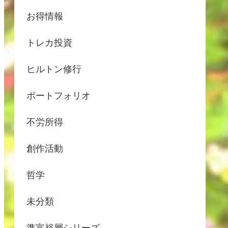
お得情報
トレカ投資
ヒルトン修行
ポートフォリオ
不労所得
創作活動
哲学
未分類
準富裕層シリーズ