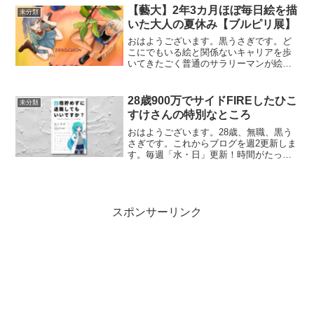
電車内でPC売却おもむろに電車内でマッ
【藝大】2年3カ月ほぼ毎日絵を描
未分類
クブックネオを広げる異...
いた大人の夏休み【ブルピリ展】
おはようございます。黒うさぎです。ど
こにでもいる絵と関係ないキャリアを歩
いてきたごく普通のサラリーマンが絵を
描き続けて2年3カ月が経過しました。今
月は良い絵が描けた気がする！展覧会に
も行ってきたよ！😘今月の絵について百
28歳900万でサイドFIREしたひこ
未分類
合同人誌2作品目のタイ...
すけさんの特別なところ
おはようございます。28歳、無職、黒う
さぎです。これからブログを週2更新しま
す。毎週「水・日」更新！時間がたっぷ
りあるからね😃FIRE界隈で輝くひこすけ
さんひこすけさんは28歳900万円でリタイ
アした方です。去年リタイアされていた
ので、私の...
スポンサーリンク