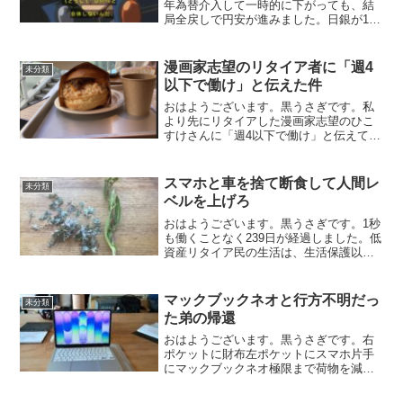
年為替介入して一時的に下がっても、結
局全戻しで円安が進みました。日銀が1％
まで長期金利のめどを引き上げて金利差
が縮小しても、結局円安が進みました。
経常黒字ですが、円安が進みました。
漫画家志望のリタイア者に「週4
未分類
「為替介入が―金利差がー...
以下で働け」と伝えた件
おはようございます。黒うさぎです。私
より先にリタイアした漫画家志望のひこ
すけさんに「週4以下で働け」と伝えてき
ました。自分は働いてないのに・・・😮
ひこすけさんは超優秀だから救う価値あ
り会社員時代はこういうことがよくあり
スマホと車を捨て断食して人間レ
未分類
ました↓黒うさぎさん投...
ベルを上げろ
おはようございます。黒うさぎです。1秒
も働くことなく239日が経過しました。低
資産リタイア民の生活は、生活保護以下
だと揶揄されますがでは生活保護よりも
リッチな生活をするとどうなるのでしょ
うか？老化が進み、目は悪くなり、病気
マックブックネオと行方不明だっ
未分類
になって早死にしま...
た弟の帰還
おはようございます。黒うさぎです。右
ポケットに財布左ポケットにスマホ片手
にマックブックネオ極限まで荷物を減ら
した状態でおばあちゃんのお見舞いに行
ってきました。マックブックネオ最高🚃