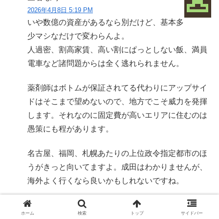
2026年4月8日 5:19 PM
いや数億の資産があるなら別だけど、基本多
少マシなだけで変わらんよ。
人過密、割高家賃、高い割にぱっとしない飯、満員
電車など諸問題からは全く逃れられません。
薬剤師はボトムが保証されてる代わりにアップサイ
ドはそこまで望めないので、地方でこそ威力を発揮
します。それなのに固定費が高いエリアに住むのは
愚策にも程があります。
名古屋、福岡、札幌あたりの上位政令指定都市のほ
うがきっと向いてますよ。成田はわかりませんが、
海外よく行くなら良いかもしれないですね。
返信
ホーム
検索
トップ
サイドバー