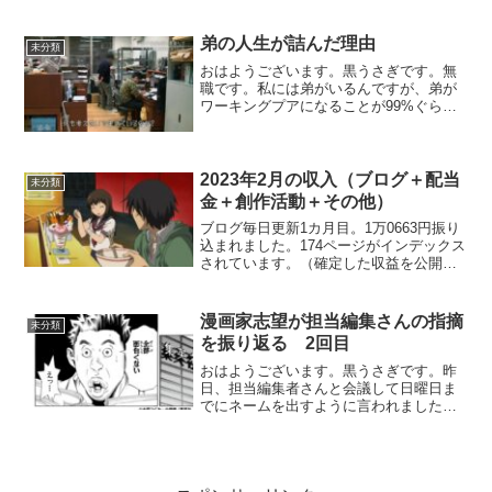
く・・・！
弟の人生が詰んだ理由
未分類
おはようございます。黒うさぎです。無
職です。私には弟がいるんですが、弟が
ワーキングプアになることが99%ぐらい
決まったのでどうしてそうなったのかを
つらつらと書きます。理由1：大学中退＆
資格なしだから弟は大学に6年間通って卒
業できませんでした...
2023年2月の収入（ブログ＋配当
未分類
金＋創作活動＋その他）
ブログ毎日更新1カ月目。1万0663円振り
込まれました。174ページがインデックス
されています。（確定した収益を公開す
ることは問題ありません）今月学んだ
SEOは以下の内容です。「Googleでは、
メタキーワードが完全に無視されます」
漫画家志望が担当編集さんの指摘
未分類
を振り返る 2回目
おはようございます。黒うさぎです。昨
日、担当編集者さんと会議して日曜日ま
でにネームを出すように言われました。
ヤババババババその結果をもって会議に
出すか否かを決めるらしいのでこれが最
後の闘いだと思って頑張ります。本日
は、会議で編集者さんに指摘...