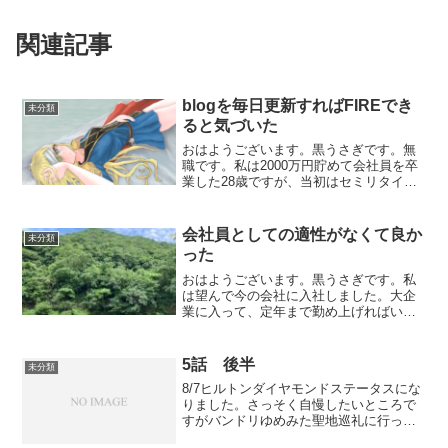
関連記事
blogを毎日更新すればFIREでき
未分類
ると気づいた
おはようございます。黒うさぎです。無
職です。私は2000万円貯めて会社員を卒
業した28歳ですが、当初はセミリタイア
のつもりでした。セミリタイア・・・つ
まり週5は無理だけど週4以下で働く意思
があるよってことです。と言いつつ一秒
会社員としての適性がなくて良か
未分類
も働くことなく4...
った
おはようございます。黒うさぎです。私
は望んで今の会社に入社しました。大企
業に入って、定年まで勤め上げればいい
人生が待っているとそういう洗脳を受け
てきたからです。どうやら、それは間違
いであると気づくのに時間はかからなか
5話 後半
未分類
った。会社員としてやって...
8/7ヒルトンダイヤモンドステータスにな
りました。さっそく自慢したいところで
すがバンドリゆめみた聖地巡礼に行って
きたのでまずはそっちを先に書