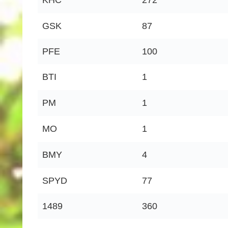
GSK
87
PFE
100
BTI
1
PM
1
MO
1
BMY
4
SPYD
77
1489
360