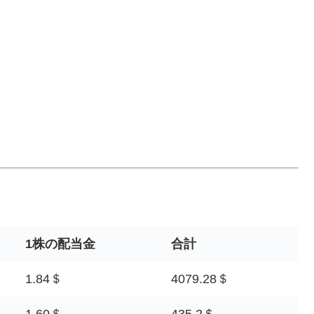
1株の配当金
合計
1.84＄
4079.28＄
1.60＄
435.2＄