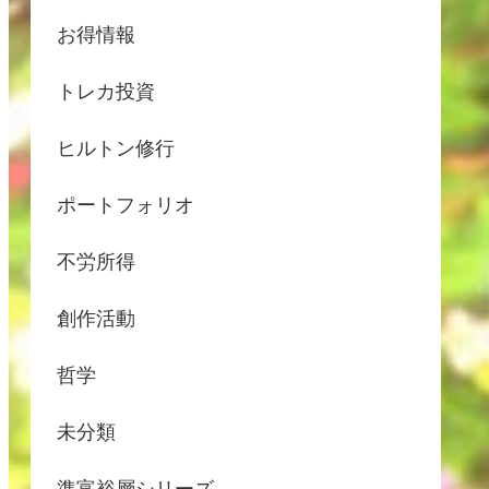
お得情報
トレカ投資
ヒルトン修行
ポートフォリオ
不労所得
創作活動
哲学
未分類
準富裕層シリーズ