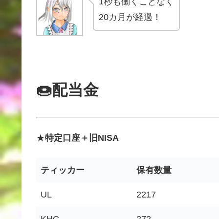
1秒も働くことなく
20カ月が経過！
🍩配当金
★
特定口座＋旧NISA
ティッカー
保有数量
UL
2217
KHC
272