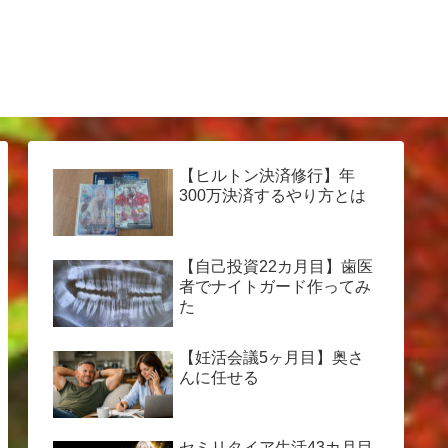
【ヒルトン決済修行】年
300万決済するやり方とは
【自己投資22カ月目】歯医
者でナイトガード作ってみ
た
【妊活会議5ヶ月目】奥さ
んに任せる
セミリタイア生活43カ月目