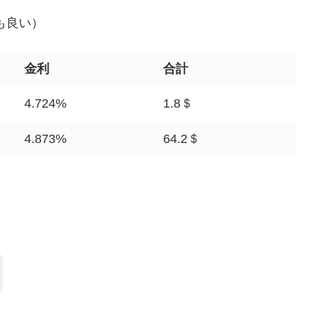
も良い）
金利
合計
4.724%
1.8＄
4.873%
64.2＄