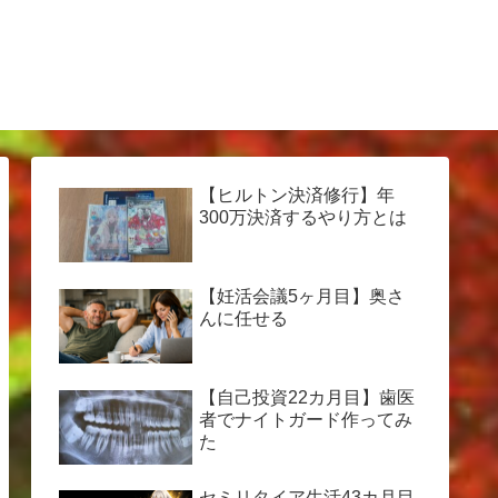
【ヒルトン決済修行】年
300万決済するやり方とは
【妊活会議5ヶ月目】奥さ
んに任せる
【自己投資22カ月目】歯医
者でナイトガード作ってみ
た
セミリタイア生活43カ月目