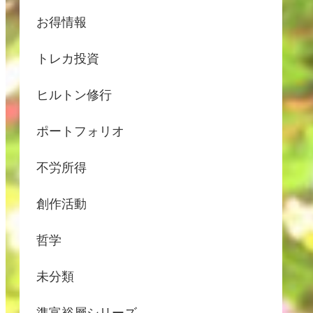
お得情報
トレカ投資
ヒルトン修行
ポートフォリオ
不労所得
創作活動
哲学
未分類
準富裕層シリーズ