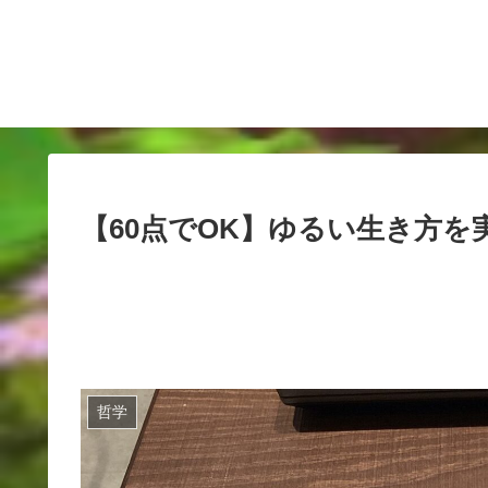
【60点でOK】ゆるい生き方を
哲学