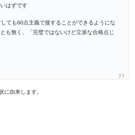
多いはずです
対しても60点主義で接することができるようにな
ことも無く、「完璧ではないけど立派な合格点じ
。
現状に由来します。