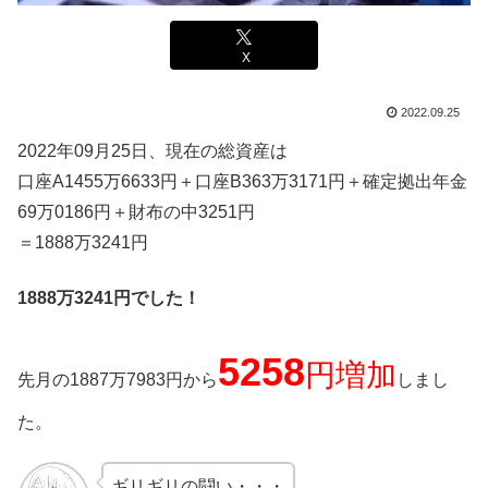
X
2022.09.25
2022年09月25日、現在の総資産は
口座A1455万6633円＋口座B363万3171
円
＋確定拠出年金
69万0186円
＋財布の中3251円
＝1888万3241円
1888万3241円でした！
5258
円増加
先月の1887万7983円から
しまし
た。
ギリギリの闘い・・・