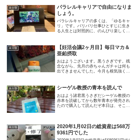
パラレルキャリアで自由になりま
未分類
しょう。
パラレルキャリアの多くは、「ゆるキャ
リ」です。バリバリ仕事ひとすじに生き
る人生とは対照的に、のんびり楽しく複
数の仕事で細々と暮らす。これが良い。
他人から課されるノルマや目標がないの
でストレスがない。今後も、今の生活を
【妊活会議2ヶ月目】毎日マカ＆
未分類
維持していきたいですね。
亜鉛摂取
おはようございます。黒うさぎです。残
念ながら、先月の赤ちゃんガチャは何も
出てきませんでした。今月も根気強く妊
活に励んでいきます。妊活会議1ヶ月目:
毎週合体妊活会議2ヶ月目:毎日マカ＆亜
鉛摂取黒うさぎさんの生殖能力低い説★
シーゲル教授の青本を読んで
未分類
毎日マカ摂取毎日マカ...
おはよう諸君黒うさぎだシーゲル教授の
赤本を読破してから数年青本が発売され
たので購入して読んだぞ本日は、そこで
得られた学びを共有していく時代遅れに
なる原則は原則ではないbyバフェット📖
マネーサプライの拡大を抑えることがイ
ンフレに対する唯一の解...
2020年1月02日の総資産は568万
未分類
9361円でした