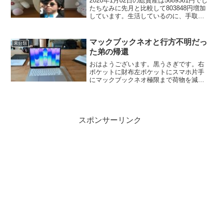
2020年1月02日の総資産は5689361円でし
たちなみに先月と比較して803848円増加
しています。生活しているのに、手取り
以上に資産が増加してい
る・・・・・・！毎週寿司食べても食べ
ても寿司代以上にお金が増えていくんだ
マックブックネオと行方不明だっ
未分類
これが配当再投資の力です。えへん(*^^)v
た弟の帰還
おはようございます。黒うさぎです。右
ポケットに財布左ポケットにスマホ片手
にマックブックネオ極限まで荷物を減ら
した状態でおばあちゃんのお見舞いに行
ってきました。マックブックネオ最高🚃
電車内でPC売却おもむろに電車内でマッ
クブックネオを広げる異...
スポンサーリンク