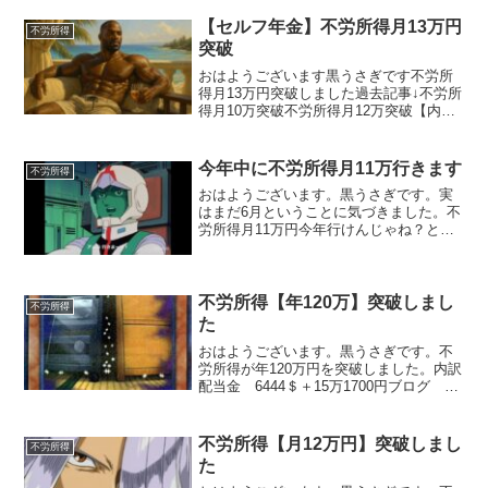
【セルフ年金】不労所得月13万円
不労所得
突破
おはようございます黒うさぎです不労所
得月13万円突破しました過去記事↓不労所
得月10万突破不労所得月12万突破【内
訳】株 6768＄＋18万8859円ブログ 13
万7563円楽天ポイント 4万2997ポイン
トヒルトンポイント 9万3727ポ...
今年中に不労所得月11万行きます
不労所得
おはようございます。黒うさぎです。実
はまだ6月ということに気づきました。不
労所得月11万円今年行けんじゃね？と思
ったので、本日はその可能性について考
えていきます。止まるんじゃねぇ
ぞ・・・💃💰現状確認配当金 合計
6483＄＋15万5929円ブ...
不労所得【年120万】突破しまし
不労所得
た
おはようございます。黒うさぎです。不
労所得が年120万円を突破しました。内訳
配当金 6444＄＋15万1700円ブログ 8
万8268円ポイ活 1万1193円給付金 3万
円計 120万2653円 （1ドル143円で計
算）他にも貸株金利など細か...
不労所得【月12万円】突破しまし
不労所得
た