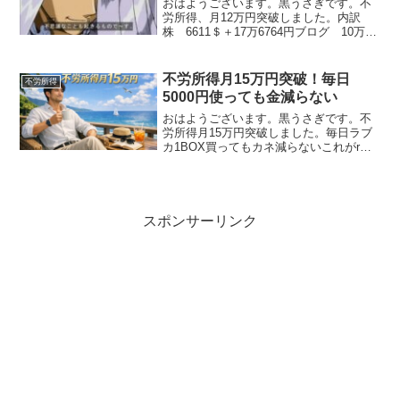
おはようございます。黒うさぎです。不
労所得、月12万円突破しました。内訳
株 6611＄＋17万6764円ブログ 10万
8268円楽天ポイント 3万1254ポイント
ヒルトンポイント 6万9606ポイントペイ
ペイポイント 9667ポイントメルカ...
不労所得月15万円突破！毎日
不労所得
5000円使っても金減らない
おはようございます。黒うさぎです。不
労所得月15万円突破しました。毎日ラブ
カ1BOX買ってもカネ減らないこれがr
>g... 🖋️内訳配当金：6843.138$＋30万
0959円メルカリ物販：16万9077円メルカ
リポイント：1万7162円...
スポンサーリンク