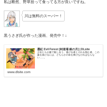
私は断然、野草拾って食ってる方が良いですね。
川は無料のスーパー！
黒うさぎ氏が作った漫画、発売中！↓
墨紅 Evil Forest [剣道場 銀の月] | DLsite
少女たちが森で殺し合う。逃げる者とそれを阻む者。この
森を抜けるには、どちらかの命を捧げなければならな
い......。
www.dlsite.com