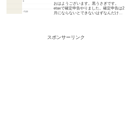
おはようございます。黒うさぎです。
etaxで確定申告やりました。確定申告は2
月にならないとできないはずなんだけど
なぁ（にちゃあ）というコメントをたく
さんいただきましたが、1月からできま
す。e-Tax（国税電子申告・納税システ
ム）を利用した電...
スポンサーリンク