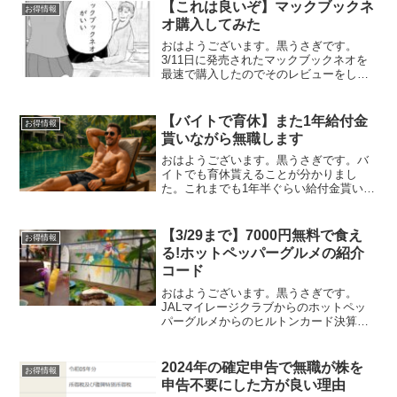
ルゲームコンテストGAME BBQ 集英社
【これは良いぞ】マックブックネ
お得情報
ゲームクリエイタ...
オ購入してみた
おはようございます。黒うさぎです。
3/11日に発売されたマックブックネオを
最速で購入したのでそのレビューをして
いきます。ｽﾀﾊﾞでﾏｯｸをｶﾀｶﾀ🤔購入した
理由元々Legionというゲーミングノート
PCを使っていました。私はPCで【ブロ
【バイトで育休】また1年給付金
お得情報
グを...
貰いながら無職します
おはようございます。黒うさぎです。バ
イトでも育休貰えることが分かりまし
た。これまでも1年半ぐらい給付金貰いな
がら無職してきたんですがまだまだおか
わりできそうです。働かないで食う飯は
うまい!✨️育休は会社によらない育休は国
【3/29まで】7000円無料で食え
お得情報
の制度のため会社によ...
る!ホットペッパーグルメの紹介
コード
おはようございます。黒うさぎです。
JALマイレージクラブからのホットペッ
パーグルメからのヒルトンカード決算で1
回の外食でマイル、LSP、ホットペッパ
ーポイントヒルトンポイントの4重取りを
しています本日は、【ホットペッパーグ
2024年の確定申告で無職が株を
お得情報
ルメの友達紹介で7...
申告不要にした方が良い理由