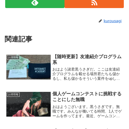
kurousagi
関連記事
【随時更新】友達紹介プログラム
お得情報
系
おはよう諸君黒うさぎだ。ここは友達紹
介プログラムを載せる場所君たちも儲か
るし、私も儲かるそういう案件をupして
いく。現在の友達紹介プラグラムは6個！
1🏫給付金を貰うためにオススメの学校
【体験記】専門実践教育訓練給付金＋教
個人ゲームコンテストに挑戦する
お得情報
育訓練支援給付金の受...
ことにした無職
おはようございます。黒うさぎです。無
職です。みんなが働いてる時間、1人でゲ
ームを作ってます。最近、ゲームコンテ
ストなる私の様な異常者を集めて戦わせ
る大会の存在を知りました。🎁オリジナ