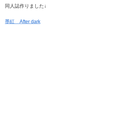
同人誌作りました↓
墨紅 After dark