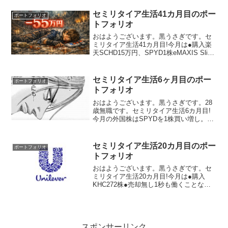
有数量1株の配当金合計
UL22171.87＄4145.79＄KHC2321.6...
セミリタイア生活41カ月目のポー
ポートフォリオ
トフォリオ
おはようございます。黒うさぎです。セ
ミリタイア生活41カ月目!今月は●購入楽
天SCHD15万円、SPYD1株eMAXIS Slim
全世界株式1万円分●売却なし月16万円の
積立を開始🍩配当金★個別株＆ETF（特
定＋一般＋旧NISA）ティッカ...
セミリタイア生活6ヶ月目のポー
ポートフォリオ
トフォリオ
おはようございます。黒うさぎです。28
歳無職です。セミリタイア生活6カ月目!
今月の外国株はSPYDを1株買い増し。売
却は無しグラフ作るのめんどくさくなっ
たのでやめますサボりまくる無職・・・
🍩配当金ティッカー保有数量1株の配当金
セミリタイア生活20カ月目のポー
ポートフォリオ
合計AZN11...
トフォリオ
おはようございます。黒うさぎです。セ
ミリタイア生活20カ月目!今月は●購入
KHC272株●売却無し1秒も働くことなく
20カ月が経過！🍩配当金★特定口座＋旧
NISAティッカー保有数量1株の配当金合
計UL22171.84＄4079.28＄KHC...
スポンサーリンク