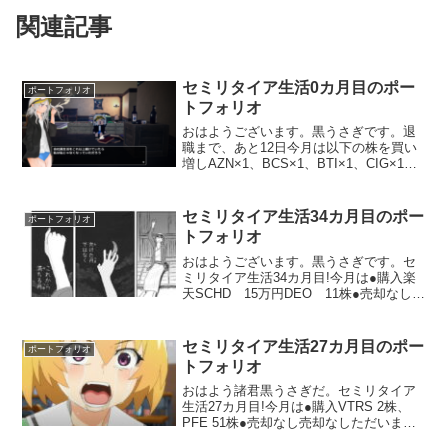
関連記事
セミリタイア生活0カ月目のポー
ポートフォリオ
トフォリオ
おはようございます。黒うさぎです。退
職まで、あと12日今月は以下の株を買い
増しAZN×1、BCS×1、BTI×1、CIG×1、
GSL×34、HSBC×24、PSO×1、PUK×1、
RELX×1、VOD×1、日本ファルコム
×100、ワコム×1...
セミリタイア生活34カ月目のポー
ポートフォリオ
トフォリオ
おはようございます。黒うさぎです。セ
ミリタイア生活34カ月目!今月は●購入楽
天SCHD 15万円DEO 11株●売却なし自
分は信じない規律を信じる🍩配当金★特
定口座＋旧NISAティッカー保有数量1株
の配当金合計UL22171.98＄4389...
セミリタイア生活27カ月目のポー
ポートフォリオ
トフォリオ
おはよう諸君黒うさぎだ。セミリタイア
生活27カ月目!今月は●購入VTRS 2株、
PFE 51株●売却なし売却なしただいま🍩
配当金★特定口座＋旧NISAティッカー保