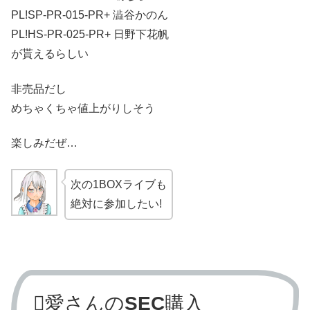
PL!SP-PR-015-PR+ 澁谷かのん
PL!HS-PR-025-PR+ 日野下花帆
が貰えるらしい
非売品だし
めちゃくちゃ値上がりしそう
楽しみだぜ…
次の1BOXライブも
絶対に参加したい!
🪎愛さんの
SEC
購入