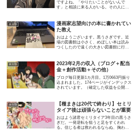
ですよね。「やりたいことがないんで
す」と相談に来る人がいる。その人に
「絵はどう？ゲーム制作はどう？ブログ
はどう？」と言ってみる。でも彼は特に
何も始めず、会社と自宅の往復に終始す
漫画家志望向けの本に書かれてい
未分類
る。世の大半はこんな感じ。
た教え
おはようございます。黒うさぎです。近
場の図書館は小さく、めぼしい本は読み
つくしたので遠くの大きい図書館に行き
ました。そこには漫画家志望向けのコー
ナーがあり「読者は読むな」という本を
読みました。著者は「うしおととら」の
2023年2月の収入（ブログ＋配当
未分類
作者です😾教え1：同人誌...
金＋創作活動＋その他）
ブログ毎日更新1カ月目。1万0663円振り
込まれました。174ページがインデックス
されています。（確定した収益を公開す
ることは問題ありません）今月学んだ
SEOは以下の内容です。「Googleでは、
メタキーワードが完全に無視されます」
【種まきは20代で終わり】セミリ
未分類
タイア後は頑張らないことが重要
おはよう諸君セミリタイア3年目の黒うさ
ぎだ。一発逆転を狙うと足をすくわれ
る。信じる者は救われるならぬ、掬われ
るだ。本日はセミリタイア生活を通して
「頑張らない」って重要だなと思ったの