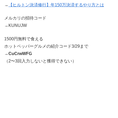
→
【ヒルトン決済修行】年150万決済するやり方とは
メルカリの招待コード
→KUNUJW
1500円無料で食える
ホットペッパーグルメの紹介コード3/29まで
→
CuCrwWFG
（2〜3回入力しないと獲得できない）