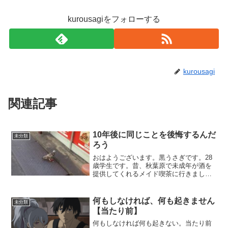
kurousagiをフォローする
kurousagi
関連記事
10年後に同じことを後悔するんだ
未分類
ろう
おはようございます。黒うさぎです。28
歳学生です。昔、秋葉原で未成年が酒を
提供してくれるメイド喫茶に行きまし
た。↑当時描いてたレポ漫画おそらくその
メイド喫茶は違法だったので消えまし
た。そしてイケメンの彼氏がいる女は会
何もしなければ、何も起きません
未分類
社から消え、黒うさぎ氏も...
【当たり前】
何もしなければ何も起きない。当たり前