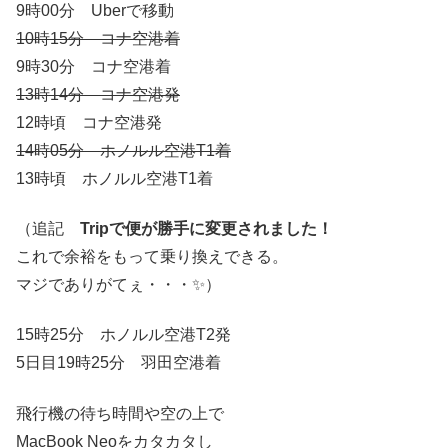
9時00分 Uberで移動
10時15分 コナ空港着
9時30分 コナ空港着
13時14分 コナ空港発
12時頃 コナ空港発
14時05分 ホノルル空港T1着
13時頃 ホノルル空港T1着
（追記
Tripで便が勝手に変更されました！
これで余裕をもって乗り換えできる。
マジでありがてぇ・・・✨）
15時25分 ホノルル空港T2発
5日目19時25分 羽田空港着
飛行機の待ち時間や空の上で
MacBook Neoをカタカタし