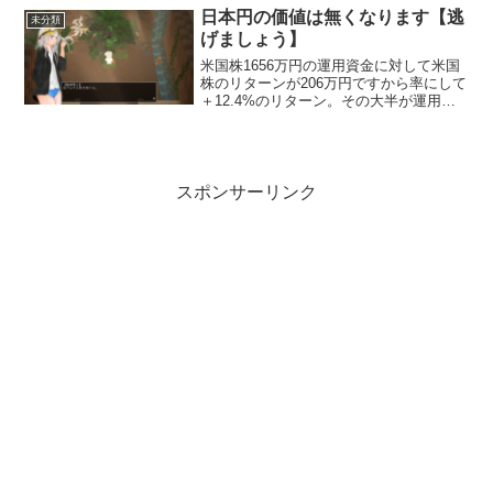
で、それについて話していく。もう頑張
日本円の価値は無くなります【逃
未分類
らないがんばってた時ある...
げましょう】
米国株1656万円の運用資金に対して米国
株のリターンが206万円ですから率にして
＋12.4%のリターン。その大半が運用期
間1年の間にもたらされました。というこ
とで「これから円の価値は落ちる！」と
言っていた私の方が正しかったと証明さ
れました。
スポンサーリンク