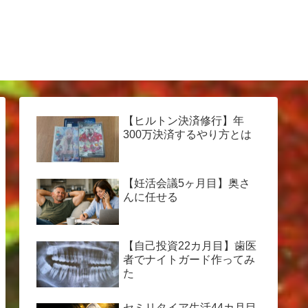
【ヒルトン決済修行】年
300万決済するやり方とは
【妊活会議5ヶ月目】奥さ
んに任せる
【自己投資22カ月目】歯医
者でナイトガード作ってみ
た
セミリタイア生活44カ月目