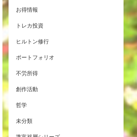
お得情報
トレカ投資
ヒルトン修行
ポートフォリオ
不労所得
創作活動
哲学
未分類
準富裕層シリーズ