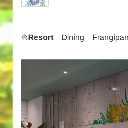
⛵️
Resort
Dining Frangipan