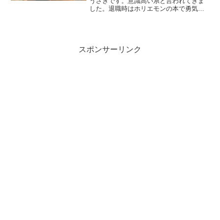
うさぎです。意識高い系と言われてきま
した。退職時はホリエモンの本で勇気出
していたし、今はジョージの動画見て自
己啓発しています。その結果どうなった
のか?30歳、既婚、週20時間労働、資産
4800万、病気無し...
スポンサーリンク