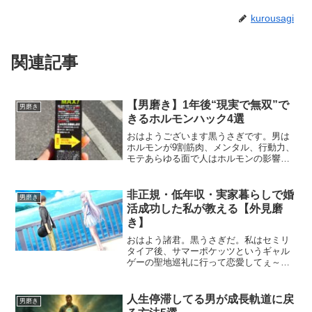
kurousagi
関連記事
【男磨き】1年後“現実で無双”で
男磨き
きるホルモンハック4選
おはようございます黒うさぎです。男は
ホルモンが9割筋肉、メンタル、行動力、
モテあらゆる面で人はホルモンの影響を
受けています。去年の今頃、私はアッパ
ーマス層・独身・海外経験0でした今の私
は準富裕層・既婚・海外経験3カ国1年も
非正規・低年収・実家暮らしで婚
男磨き
あれば人生のステー...
活成功した私が教える【外見磨
き】
おはよう諸君。黒うさぎだ。私はセミリ
タイア後、サマーポケッツというギャル
ゲーの聖地巡礼に行って恋愛してぇ～と
思ったので婚活したら、上手くいった謎
のバイト戦士↓サマーポケッツの聖地巡礼
してみた！男木島・女木島編セミリタイ
人生停滞してる男が成長軌道に戻
男磨き
アして週20時間しか働...