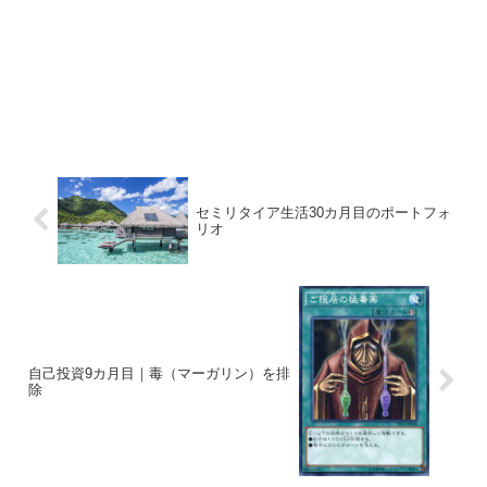
セミリタイア生活30カ月目のポートフォ
リオ
自己投資9カ月目｜毒（マーガリン）を排
除