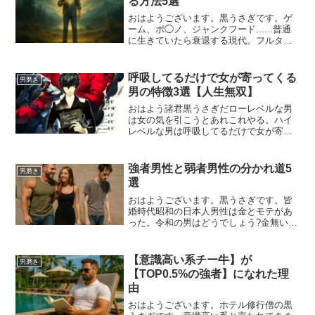
る方法5選
おはようございます。黒うさぎです。ゲ
ーム、ポ◯ノ、ジャンクフード......普通
に生きていたら衰退する現代。フルタイ
ム勤務、マス層、非モテ、不健康何故こ
んな人生を送る人が大半なのか?人生停滞
しているからです。毎日1%でも成長して
呼吸してるだけで女が寄ってくる
男磨き
いれば1年後...
男の特徴3選【人生無双】
おはよう諸君黒うさぎだローレベルな男
は女の気を引こうとあれこれやる。ハイ
レベルな男は呼吸してるだけで女が寄っ
てくる何故か？女性は何をしてくれるか
よりも、誰がしてくれるかを重視してい
るから。例えばお前がヒルトンを予約し
強者男性と弱者男性の分かれ道5
男磨き
ていても大谷翔平が松屋で...
選
おはようございます。黒うさぎです。皆
婚時代昭和の日本人男性は金とモテがあ
った。令和の男はどうでしょう?金無い時
間無いモテ無い。あるのはポ◯ノSNSゲ
ームに費やした記憶に残らない日々だ
け。悲惨です。1人でも多く弱者男性を救
【意識高い系チー牛】が
男磨き
うため、本日は【強者...
【TOP0.5%の強者】になれた理
由
おはようございます。ホテル修行僧の黒